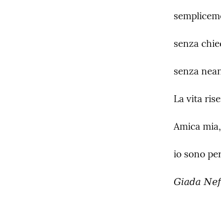
semplicem
senza chie
senza nean
La vita ris
Amica mia, 
io sono per
Giada Nef