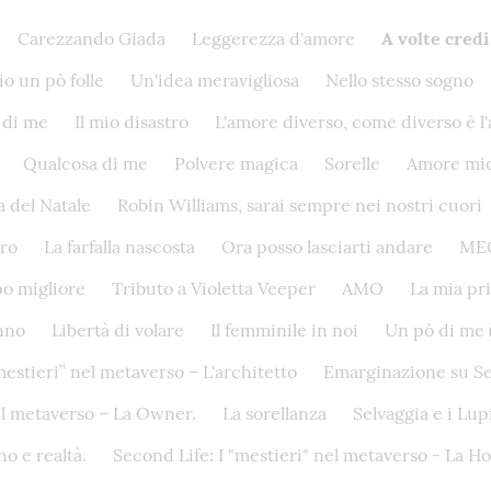
Carezzando Giada
Leggerezza d'amore
A volte credi
o un pò folle
Un'idea meravigliosa
Nello stesso sogno
 di me
Il mio disastro
L'amore diverso, come diverso è l
Qualcosa di me
Polvere magica
Sorelle
Amore mi
a del Natale
Robin Williams, sarai sempre nei nostri cuori
uro
La farfalla nascosta
Ora posso lasciarti andare
ME
po migliore
Tributo a Violetta Veeper
AMO
La mia pr
anno
Libertà di volare
Il femminile in noi
Un pò di me (
mestieri” nel metaverso – L'architetto
Emarginazione su Seco
nel metaverso – La Owner.
La sorellanza
Selvaggia e i Lup
no e realtà.
Second Life: I "mestieri" nel metaverso - La Ho