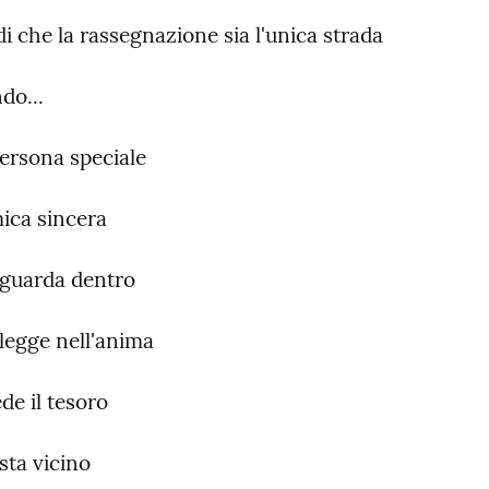
di che la rassegnazione sia l'unica strada
do...
persona speciale
mica sincera
i guarda dentro
i legge nell'anima
ede il tesoro
 sta vicino