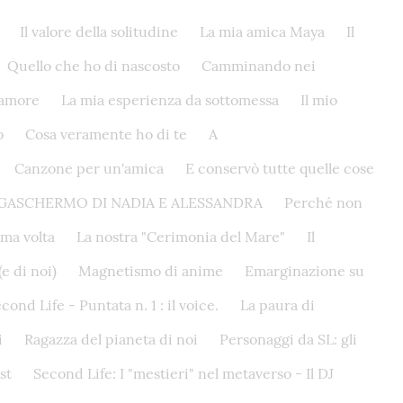
Il valore della solitudine
La mia amica Maya
Il
Quello che ho di nascosto
Camminando nei
'amore
La mia esperienza da sottomessa
Il mio
o
Cosa veramente ho di te
A
Canzone per un'amica
E conservò tutte quelle cose
GASCHERMO DI NADIA E ALESSANDRA
Perché non
ima volta
La nostra "Cerimonia del Mare"
Il
e di noi)
Magnetismo di anime
Emarginazione su
nd Life - Puntata n. 1 : il voice.
La paura di
i
Ragazza del pianeta di noi
Personaggi da SL: gli
st
Second Life: I "mestieri" nel metaverso - Il DJ