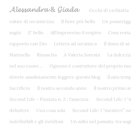
𝓐𝓵𝓮𝓼𝓼𝓪𝓷𝓭𝓻𝓪 & 𝓖𝓲𝓪𝓭𝓪
Occhi di cerbiatta
valore di un'amicizia
Il fiore più bello
Un pomeriggi
sogni
E' bello
All'improvviso il respiro
Cosa resta
rapporto con Dio
Lettera ad un'amica
Il dono di sé
Marinella
Rinascita
A Valeria Soresin
La dolcezz
nel suo cuore...
Ognuno è costruttore del proprio m
dovete assolutamente leggere questo blog
Il mio tem
Sacrificio
Il nostro secondo anno
Il nostro primo 
Second Life - Puntata n. 2 : l'assenza.
Second Life: I “
deludere
Una cosa sola
Second Life: I “mestieri” 
indefinibili e gli invidiosi
Un salto nel passato, tra sog