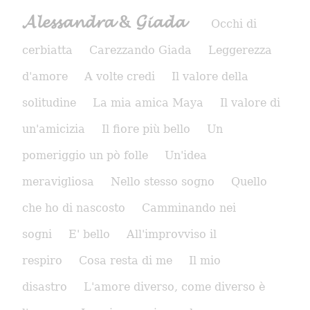
𝓐𝓵𝓮𝓼𝓼𝓪𝓷𝓭𝓻𝓪 & 𝓖𝓲𝓪𝓭𝓪
Occhi di
cerbiatta
Carezzando Giada
Leggerezza
d'amore
A volte credi
Il valore della
solitudine
La mia amica Maya
Il valore di
un'amicizia
Il fiore più bello
Un
pomeriggio un pò folle
Un'idea
meravigliosa
Nello stesso sogno
Quello
che ho di nascosto
Camminando nei
sogni
E' bello
All'improvviso il
respiro
Cosa resta di me
Il mio
disastro
L'amore diverso, come diverso è