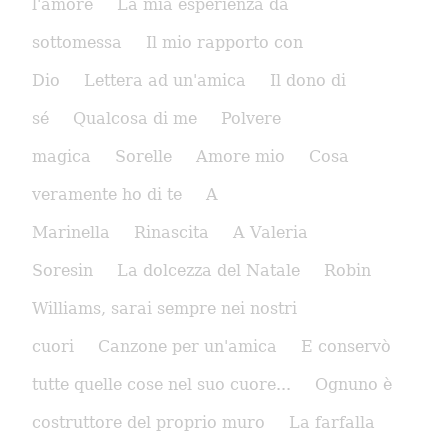
l'amore
La mia esperienza da
sottomessa
Il mio rapporto con
Dio
Lettera ad un'amica
Il dono di
sé
Qualcosa di me
Polvere
magica
Sorelle
Amore mio
Cosa
veramente ho di te
A
Marinella
Rinascita
A Valeria
Soresin
La dolcezza del Natale
Robin
Williams, sarai sempre nei nostri
cuori
Canzone per un'amica
E conservò
tutte quelle cose nel suo cuore...
Ognuno è
costruttore del proprio muro
La farfalla