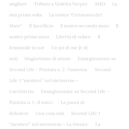
migliore
Tributo a Violetta Veeper
AMO
La
mia prima volta
La nostra "Cerimonia del
Mare"
Il Sacrificio
Il nostro secondo anno
Il
nostro primo anno
Libertà di volare
Il
femminile in noi
Un pò di me (e di
noi)
Magnetismo di anime
Emarginazione su
Second Life - Puntata n. 2 : l'assenza.
Second
Life: I “mestieri” nel metaverso –
L'architetto
Emarginazione su Second Life -
Puntata n. 1 : il voice.
La paura di
deludere
Una cosa sola
Second Life: I
“mestieri” nel metaverso – La Owner.
La