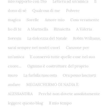
mio rapporto con Dio
Lettera ad un'amica
Il
dono di sé
Qualcosa di me
Polvere
magica
Sorelle
Amore mio
Cosa veramente
ho di te
A Marinella
Rinascita
A Valeria
Soresin
La dolcezza del Natale
Robin Williams,
sarai sempre nei nostri cuori
Canzone per
un'amica
E conservò tutte quelle cose nel suo
cuore...
Ognuno è costruttore del proprio
muro
La farfalla nascosta
Ora posso lasciarti
andare
MEGASCHERMO DI NADIA E
ALESSANDRA
Perché non dovete assolutamente
leggere questo blog
Il mio tempo