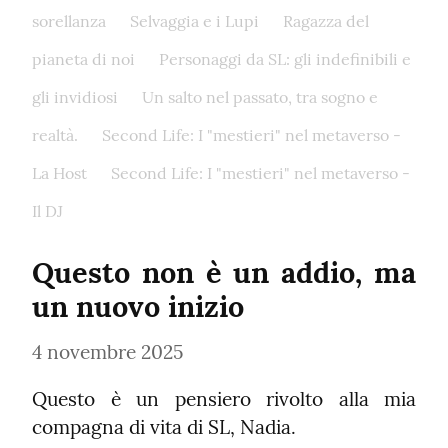
sorellanza
Selvaggia e i Lupi
Ragazza del
pianeta di noi
Personaggi da SL: gli indefinibili e
gli invidiosi
Un salto nel passato, tra sogno e
realtà.
Second Life: I "mestieri" nel metaverso -
La Host
Second Life: I "mestieri" nel metaverso -
Il DJ
Questo non è un addio, ma 
un nuovo inizio
4 novembre 2025
Questo è un pensiero rivolto alla mia 
compagna di vita di SL, Nadia.