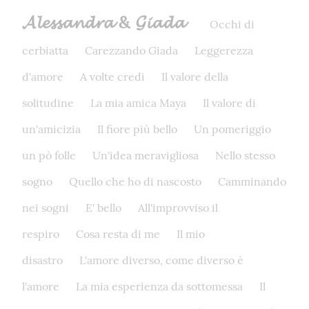
𝓐𝓵𝓮𝓼𝓼𝓪𝓷𝓭𝓻𝓪 & 𝓖𝓲𝓪𝓭𝓪
Occhi di
cerbiatta
Carezzando Giada
Leggerezza
d'amore
A volte credi
Il valore della
solitudine
La mia amica Maya
Il valore di
un'amicizia
Il fiore più bello
Un pomeriggio
un pò folle
Un'idea meravigliosa
Nello stesso
sogno
Quello che ho di nascosto
Camminando
nei sogni
E' bello
All'improvviso il
respiro
Cosa resta di me
Il mio
disastro
L'amore diverso, come diverso è
l'amore
La mia esperienza da sottomessa
Il