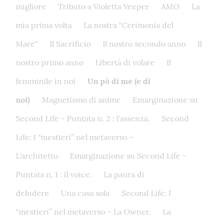
migliore
Tributo a Violetta Veeper
AMO
La
mia prima volta
La nostra "Cerimonia del
Mare"
Il Sacrificio
Il nostro secondo anno
Il
nostro primo anno
Libertà di volare
Il
femminile in noi
Un pò di me (e di
noi)
Magnetismo di anime
Emarginazione su
Second Life - Puntata n. 2 : l'assenza.
Second
Life: I “mestieri” nel metaverso –
L'architetto
Emarginazione su Second Life -
Puntata n. 1 : il voice.
La paura di
deludere
Una cosa sola
Second Life: I
“mestieri” nel metaverso – La Owner.
La