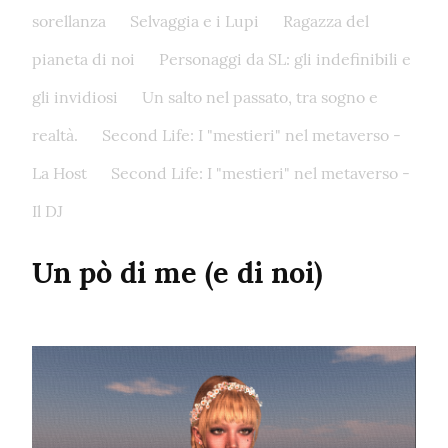
sorellanza
Selvaggia e i Lupi
Ragazza del
pianeta di noi
Personaggi da SL: gli indefinibili e
gli invidiosi
Un salto nel passato, tra sogno e
realtà.
Second Life: I "mestieri" nel metaverso -
La Host
Second Life: I "mestieri" nel metaverso -
Il DJ
Un pò di me (e di noi)