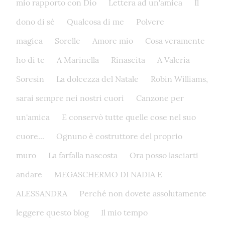
mio rapporto con Dio
Lettera ad un'amica
Il
dono di sé
Qualcosa di me
Polvere
magica
Sorelle
Amore mio
Cosa veramente
ho di te
A Marinella
Rinascita
A Valeria
Soresin
La dolcezza del Natale
Robin Williams,
sarai sempre nei nostri cuori
Canzone per
un'amica
E conservò tutte quelle cose nel suo
cuore...
Ognuno è costruttore del proprio
muro
La farfalla nascosta
Ora posso lasciarti
andare
MEGASCHERMO DI NADIA E
ALESSANDRA
Perché non dovete assolutamente
leggere questo blog
Il mio tempo