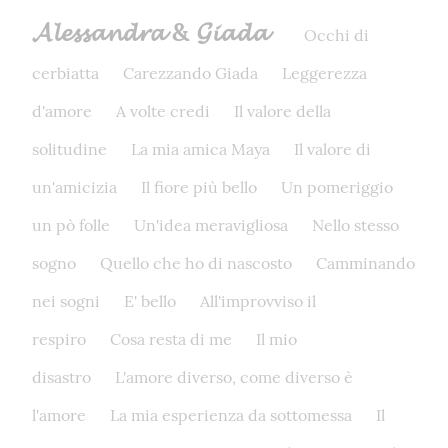
𝓐𝓵𝓮𝓼𝓼𝓪𝓷𝓭𝓻𝓪 & 𝓖𝓲𝓪𝓭𝓪
Occhi di
cerbiatta
Carezzando Giada
Leggerezza
d'amore
A volte credi
Il valore della
solitudine
La mia amica Maya
Il valore di
un'amicizia
Il fiore più bello
Un pomeriggio
un pò folle
Un'idea meravigliosa
Nello stesso
sogno
Quello che ho di nascosto
Camminando
nei sogni
E' bello
All'improvviso il
respiro
Cosa resta di me
Il mio
disastro
L'amore diverso, come diverso è
l'amore
La mia esperienza da sottomessa
Il