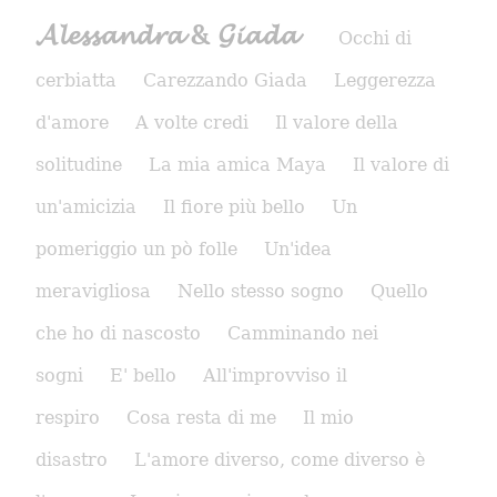
𝓐𝓵𝓮𝓼𝓼𝓪𝓷𝓭𝓻𝓪 & 𝓖𝓲𝓪𝓭𝓪
Occhi di
cerbiatta
Carezzando Giada
Leggerezza
d'amore
A volte credi
Il valore della
solitudine
La mia amica Maya
Il valore di
un'amicizia
Il fiore più bello
Un
pomeriggio un pò folle
Un'idea
meravigliosa
Nello stesso sogno
Quello
che ho di nascosto
Camminando nei
sogni
E' bello
All'improvviso il
respiro
Cosa resta di me
Il mio
disastro
L'amore diverso, come diverso è