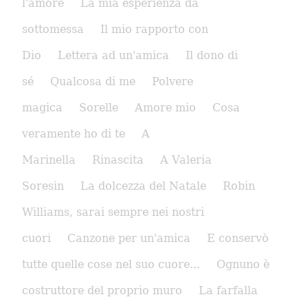
l'amore
La mia esperienza da
sottomessa
Il mio rapporto con
Dio
Lettera ad un'amica
Il dono di
sé
Qualcosa di me
Polvere
magica
Sorelle
Amore mio
Cosa
veramente ho di te
A
Marinella
Rinascita
A Valeria
Soresin
La dolcezza del Natale
Robin
Williams, sarai sempre nei nostri
cuori
Canzone per un'amica
E conservò
tutte quelle cose nel suo cuore...
Ognuno è
costruttore del proprio muro
La farfalla